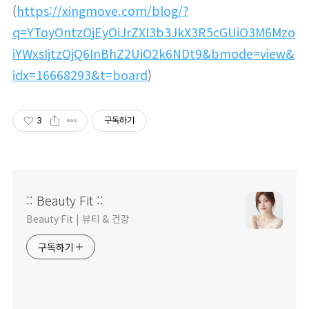
(
https://xingmove.com/blog/?
q=YToyOntzOjEyOiJrZXl3b3JkX3R5cGUiO3M6Mzo
iYWxsIjtzOjQ6InBhZ2UiO2k6NDt9&bmode=view&
idx=16668293&t=board
)
3
구독하기
:: Beauty Fit ::
Beauty Fit | 뷰티 & 건강
구독하기