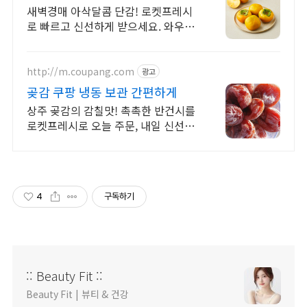
새벽경매 아삭달콤 단감! 로켓프레시
로 빠르고 신선하게 받으세요. 와우회
원 무료배송, 30일 반품! 산지직송 제
철 과일을 쿠팡에서.
http://m.coupang.com
광고
곶감 쿠팡 냉동 보관 간편하게
상주 곶감의 감칠맛! 촉촉한 반건시를
로켓프레시로 오늘 주문, 내일 신선하
게! 겉은 꼬들, 속은 부드럽고 달콤! 온
가족 식후 간식으로 딱! 아이들도 엄지
척!
4
구독하기
:: Beauty Fit ::
Beauty Fit | 뷰티 & 건강